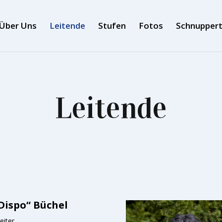
Über Uns
Leitende
Stufen
Fotos
Schnupper
Leitende
„Dispo“ Büchel
eiter