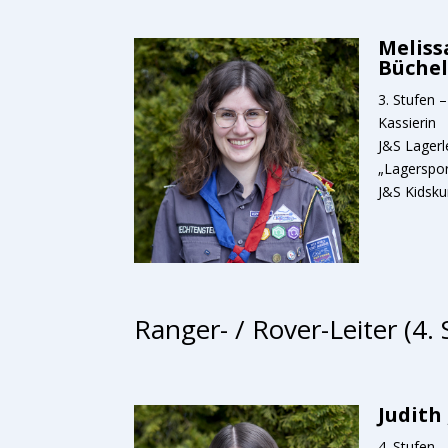
Meliss
Büchel
3. Stufen 
Kassierin
J&S Lagerle
„Lagerspor
J&S Kidsku
Ranger- / Rover-Leiter (4. 
Judith
4. Stufen 