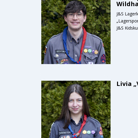
Wildh
J&S Lagerl
„Lagerspor
J&S Kidsku
Livia 