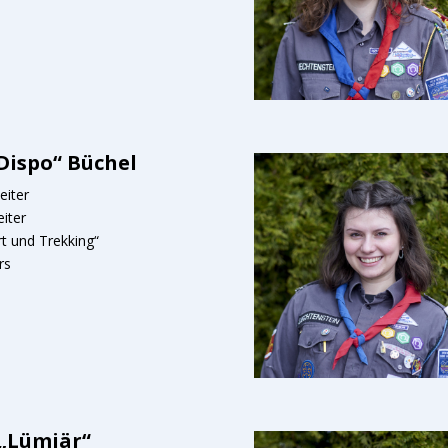
„Dispo“ Büchel
eiter
eiter
t und Trekking“
rs
„Lümiär“