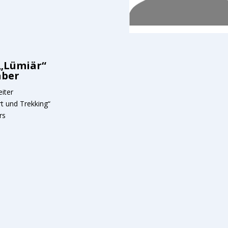
„Lümiär“
aber
eiter
t und Trekking“
rs