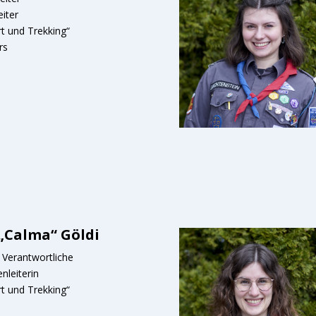
eiter
t und Trekking“
rs
 „Calma“ Göldi
– Verantwortliche
nleiterin
t und Trekking“