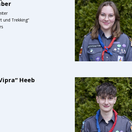
aber
eiter
t und Trekking“
rs
„Vipra“ Heeb