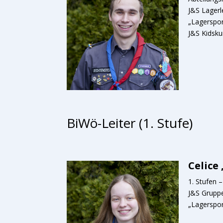
J&S Lagerl
„Lagerspor
J&S Kidsku
BiWö-Leiter (1. Stufe)
Celice
1. Stufen 
J&S Gruppe
„Lagerspor