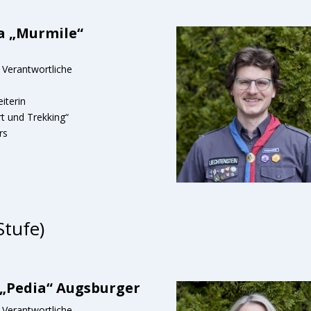
a „Murmile“
– Verantwortliche
iterin
t und Trekking“
rs
Stufe)
 „Pedia“ Augsburger
– Verantwortliche