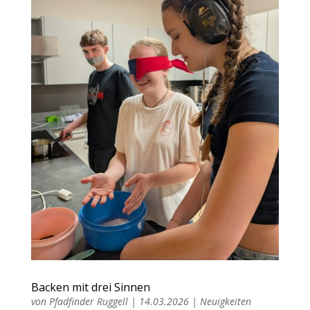
Backen mit drei Sinnen
von
Pfadfinder Ruggell
|
14.03.2026
|
Neuigkeiten